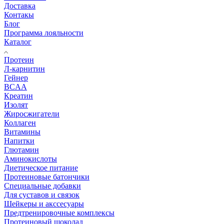
Доставка
Контакы
Блог
Программа лояльности
Каталог
Протеин
Л-карнитин
Гейнер
BCAA
Креатин
Изолят
Жиросжигатели
Коллаген
Витамины
Напитки
Глютамин
Аминокислоты
Диетическое питание
Протеиновые батончики
Специальные добавки
Для суставов и связок
Шейкеры и акссесуары
Предтренировочные комплексы
Протеиновый шоколад