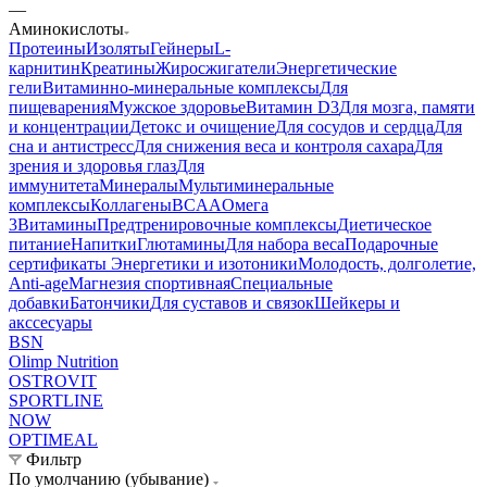
—
Аминокислоты
Протеины
Изоляты
Гейнеры
L-
карнитин
Креатины
Жиросжигатели
Энергетические
гели
Витаминно-минеральные комплексы
Для
пищеварения
Мужское здоровье
Витамин D3
Для мозга, памяти
и концентрации
Детокс и очищение
Для сосудов и сердца
Для
сна и антистресс
Для снижения веса и контроля сахара
Для
зрения и здоровья глаз
Для
иммунитета
Минералы
Мультиминеральные
комплексы
Коллагены
BCAA
Омега
3
Витамины
Предтренировочные комплексы
Диетическое
питание
Напитки
Глютамины
Для набора веса
Подарочные
сертификаты
Энергетики и изотоники
Молодость, долголетие,
Anti-age
Магнезия спортивная
Специальные
добавки
Батончики
Для суставов и связок
Шейкеры и
акссесуары
BSN
Olimp Nutrition
OSTROVIT
SPORTLINE
NOW
OPTIMEAL
Фильтр
По умолчанию (убывание)