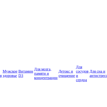
Для
Для мозга,
Мужское
Витамин
Детокс и
сосудов
Для сна и
памяти и
я
здоровье
D3
очищение
и
антистрес
концентрации
сердца