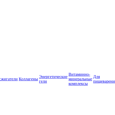
Витаминно-
Энергетические
Для
сжигатели
Коллагены
минеральные
гели
пищеварени
комплексы