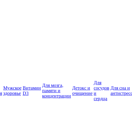
Для
Для мозга,
Мужское
Витамин
Детокс и
сосудов
Для сна и
памяти и
я
здоровье
D3
очищение
и
антистрес
концентрации
сердца