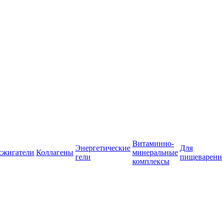
Витаминно-
Энергетические
Для
сжигатели
Коллагены
минеральные
гели
пищеварени
комплексы