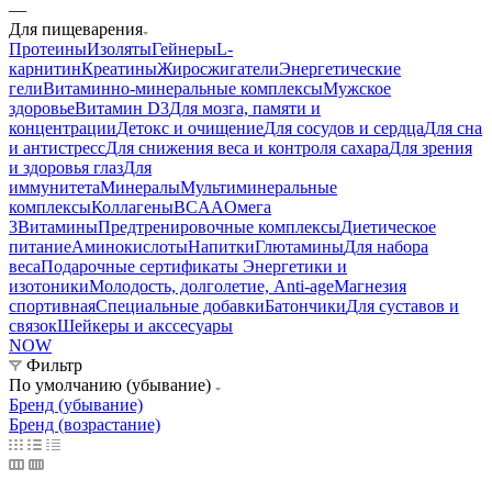
—
Для пищеварения
Протеины
Изоляты
Гейнеры
L-
карнитин
Креатины
Жиросжигатели
Энергетические
гели
Витаминно-минеральные комплексы
Мужское
здоровье
Витамин D3
Для мозга, памяти и
концентрации
Детокс и очищение
Для сосудов и сердца
Для сна
и антистресс
Для снижения веса и контроля сахара
Для зрения
и здоровья глаз
Для
иммунитета
Минералы
Мультиминеральные
комплексы
Коллагены
BCAA
Омега
3
Витамины
Предтренировочные комплексы
Диетическое
питание
Аминокислоты
Напитки
Глютамины
Для набора
веса
Подарочные сертификаты
Энергетики и
изотоники
Молодость, долголетие, Anti-age
Магнезия
спортивная
Специальные добавки
Батончики
Для суставов и
связок
Шейкеры и акссесуары
NOW
Фильтр
По умолчанию (убывание)
Бренд (убывание)
Бренд (возрастание)