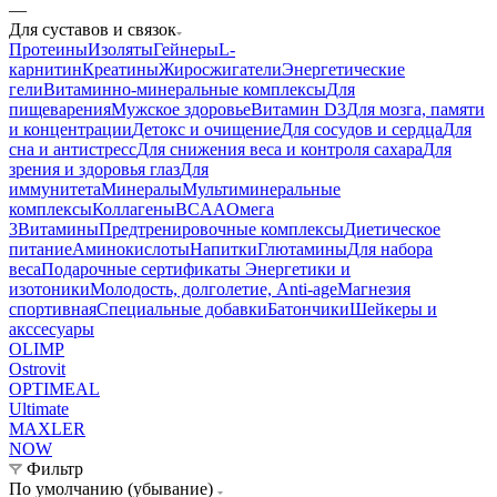
—
Для суставов и связок
Протеины
Изоляты
Гейнеры
L-
карнитин
Креатины
Жиросжигатели
Энергетические
гели
Витаминно-минеральные комплексы
Для
пищеварения
Мужское здоровье
Витамин D3
Для мозга, памяти
и концентрации
Детокс и очищение
Для сосудов и сердца
Для
сна и антистресс
Для снижения веса и контроля сахара
Для
зрения и здоровья глаз
Для
иммунитета
Минералы
Мультиминеральные
комплексы
Коллагены
BCAA
Омега
3
Витамины
Предтренировочные комплексы
Диетическое
питание
Аминокислоты
Напитки
Глютамины
Для набора
веса
Подарочные сертификаты
Энергетики и
изотоники
Молодость, долголетие, Anti-age
Магнезия
спортивная
Специальные добавки
Батончики
Шейкеры и
акссесуары
OLIMP
Ostrovit
OPTIMEAL
Ultimate
MAXLER
NOW
Фильтр
По умолчанию (убывание)