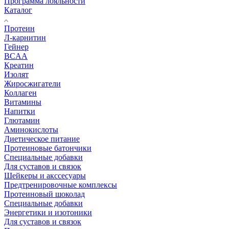
Программа лояльности
Каталог
Протеин
Л-карнитин
Гейнер
BCAA
Креатин
Изолят
Жиросжигатели
Коллаген
Витамины
Напитки
Глютамин
Аминокислоты
Диетическое питание
Протеиновые батончики
Специальные добавки
Для суставов и связок
Шейкеры и акссесуары
Предтренировочные комплексы
Протеиновый шоколад
Специальные добавки
Энергетики и изотоники
Для суставов и связок