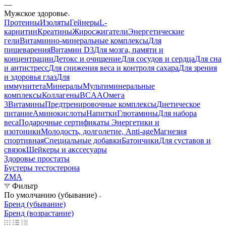
—
Мужское здоровье
Протеины
Изоляты
Гейнеры
L-
карнитин
Креатины
Жиросжигатели
Энергетические
гели
Витаминно-минеральные комплексы
Для
пищеварения
Витамин D3
Для мозга, памяти и
концентрации
Детокс и очищение
Для сосудов и сердца
Для сна
и антистресс
Для снижения веса и контроля сахара
Для зрения
и здоровья глаз
Для
иммунитета
Минералы
Мультиминеральные
комплексы
Коллагены
BCAA
Омега
3
Витамины
Предтренировочные комплексы
Диетическое
питание
Аминокислоты
Напитки
Глютамины
Для набора
веса
Подарочные сертификаты
Энергетики и
изотоники
Молодость, долголетие, Anti-age
Магнезия
спортивная
Специальные добавки
Батончики
Для суставов и
связок
Шейкеры и акссесуары
Здоровье простаты
Бустеры тестостерона
ZMA
Фильтр
По умолчанию (убывание)
Бренд (убывание)
Бренд (возрастание)