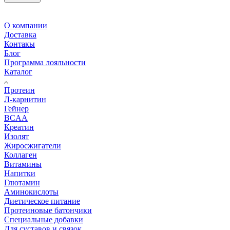
О компании
Доставка
Контакы
Блог
Программа лояльности
Каталог
Протеин
Л-карнитин
Гейнер
BCAA
Креатин
Изолят
Жиросжигатели
Коллаген
Витамины
Напитки
Глютамин
Аминокислоты
Диетическое питание
Протеиновые батончики
Специальные добавки
Для суставов и связок