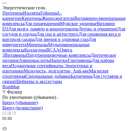
—
Энергетические гели
Протеины
Изоляты
Гейнеры
L-
карнитин
Креатины
Жиросжигатели
Витаминно-минеральные
комплексы
Для пищеварения
Мужское здоровье
Витамин
D3
Для мозга, памяти и концентрации
Детокс и очищение
Для
сосудов и сердца
Для сна и антистресс
Для снижения веса и
контроля сахара
Для зрения и здоровья глаз
Для
иммунитета
Минералы
Мультиминеральные
комплексы
Коллагены
BCAA
Омега
3
Витамины
Предтренировочные комплексы
Диетическое
питание
Аминокислоты
Напитки
Глютамины
Для набора
веса
Подарочные сертификаты
Энергетики и
изотоники
Молодость, долголетие, Anti-age
Магнезия
спортивная
Специальные добавки
Батончики
Для суставов и
связок
Шейкеры и акссесуары
Bombbar
Фильтр
По умолчанию (убывание)
Бренд (убывание)
Бренд (возрастание)