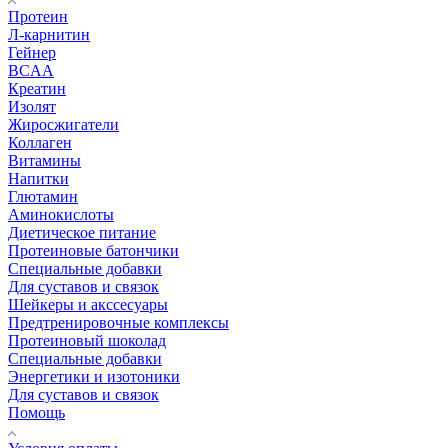
Протеин
Л-карнитин
Гейнер
BCAA
Креатин
Изолят
Жиросжигатели
Коллаген
Витамины
Напитки
Глютамин
Аминокислоты
Диетическое питание
Протеиновые батончики
Специальные добавки
Для суставов и связок
Шейкеры и акссесуары
Предтренировочные комплексы
Протеиновый шоколад
Специальные добавки
Энергетики и изотоники
Для суставов и связок
Помощь