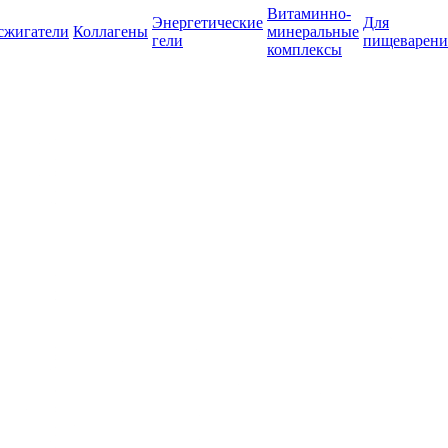
Витаминно-
Энергетические
Для
сжигатели
Коллагены
минеральные
гели
пищеварени
комплексы