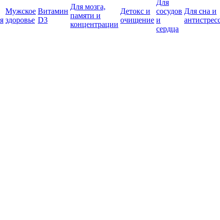
Для
Для мозга,
Мужское
Витамин
Детокс и
сосудов
Для сна и
памяти и
я
здоровье
D3
очищение
и
антистрес
концентрации
сердца