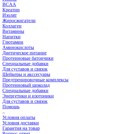
BCAA
Креатин
Изолят
Жиросжигатели
Коллаген
Витамины
Напитки
Глютамин
Аминокислоты
Диетическое питание
Протеиновые батончики
Специальные добавки
Для суставов и связок
Шейкеры и акссесуары
Предтренировочные комплексы
Протеиновый шоколад
Специальные добавки
Энергетики и изотоники
Для суставов и связок
Помощь
Условия оплаты
Условия доставки
Гарантия на товар
Вопрос-ответ