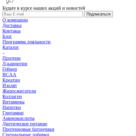
Будьте в курсе наших акций и новостей
Подписаться
О компании
Доставка
Контакы
Блог
Программа лояльности
Каталог
Протеин
Л-карнитин
Гейнер
BCAA
Креатин
Изолят
Жиросжигатели
Коллаген
Витамины
Напитки
Глютамин
Аминокислоты
Диетическое питание
Протеиновые батончики
Специальные добавки