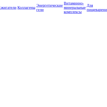
Витаминно-
Энергетические
Для
сжигатели
Коллагены
минеральные
гели
пищеварени
комплексы