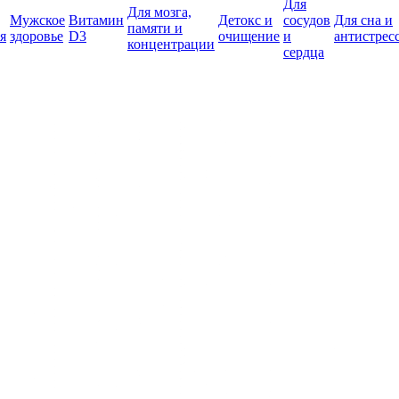
Для
Для мозга,
Мужское
Витамин
Детокс и
сосудов
Для сна и
памяти и
я
здоровье
D3
очищение
и
антистрес
концентрации
сердца