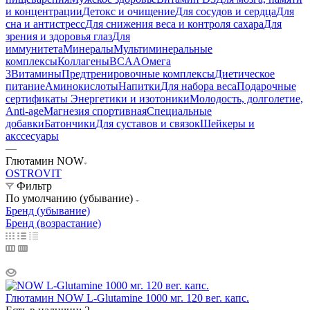
и концентрации
Детокс и очищение
Для сосудов и сердца
Для
сна и антистресс
Для снижения веса и контроля сахара
Для
зрения и здоровья глаз
Для
иммунитета
Минералы
Мультиминеральные
комплексы
Коллагены
BCAA
Омега
3
Витамины
Предтренировочные комплексы
Диетическое
питание
Аминокислоты
Напитки
Для набора веса
Подарочные
сертификаты
Энергетики и изотоники
Молодость, долголетие,
Anti-age
Магнезия спортивная
Специальные
добавки
Батончики
Для суставов и связок
Шейкеры и
акссесуары
—
Глютамин NOW
OSTROVIT
Фильтр
По умолчанию (убывание)
Бренд (убывание)
Бренд (возрастание)
Глютамин NOW L-Glutamine 1000 мг. 120 вег. капс.