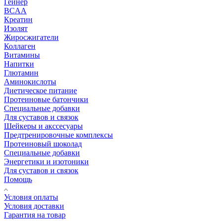
Гейнер
BCAA
Креатин
Изолят
Жиросжигатели
Коллаген
Витамины
Напитки
Глютамин
Аминокислоты
Диетическое питание
Протеиновые батончики
Специальные добавки
Для суставов и связок
Шейкеры и акссесуары
Предтренировочные комплексы
Протеиновый шоколад
Специальные добавки
Энергетики и изотоники
Для суставов и связок
Помощь
Условия оплаты
Условия доставки
Гарантия на товар