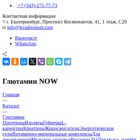
+7 (343)-271-77-73
Контактная информация
г. Екатеринбург, Проспект Космонавтов, 41, 1 этаж, С20
info@kvadrosport.com
Вконтакте
WhatsApp
Глютамин NOW
Главная
—
Каталог
—
Глютамин
Протеины
Изоляты
Гейнеры
L-
карнитин
Креатины
Жиросжигатели
Энергетические
гели
Витаминно-минеральные комплексы
Для
пищеварения
Мужское здоровье
Витамин D3
Для мозга, памяти