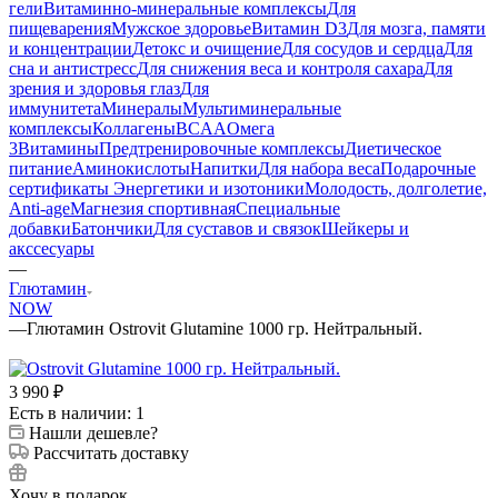
гели
Витаминно-минеральные комплексы
Для
пищеварения
Мужское здоровье
Витамин D3
Для мозга, памяти
и концентрации
Детокс и очищение
Для сосудов и сердца
Для
сна и антистресс
Для снижения веса и контроля сахара
Для
зрения и здоровья глаз
Для
иммунитета
Минералы
Мультиминеральные
комплексы
Коллагены
BCAA
Омега
3
Витамины
Предтренировочные комплексы
Диетическое
питание
Аминокислоты
Напитки
Для набора веса
Подарочные
сертификаты
Энергетики и изотоники
Молодость, долголетие,
Anti-age
Магнезия спортивная
Специальные
добавки
Батончики
Для суставов и связок
Шейкеры и
акссесуары
—
Глютамин
NOW
—
Глютамин Ostrovit Glutamine 1000 гр. Нейтральный.
3 990
₽
Есть в наличии: 1
Нашли дешевле?
Рассчитать доставку
Хочу в подарок