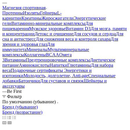
—
Магнезия спортивная
Протеины
Изоляты
Гейнеры
L-
карнитин
Креатины
Жиросжигатели
Энергетические
гели
Витаминно-минеральные комплексы
Для
пищеварения
Мужское здоровье
Витамин D3
Для мозга, памяти
и концентрации
Детокс и очищение
Для сосудов и сердца
Для
сна и антистресс
Для снижения веса и контроля сахара
Для
зрения и здоровья глаз
Для
иммунитета
Минералы
Мультиминеральные
комплексы
Коллагены
BCAA
Омега
3
Витамины
Предтренировочные комплексы
Диетическое
питание
Аминокислоты
Напитки
Глютамины
Для набора
веса
Подарочные сертификаты
Энергетики и
изотоники
Молодость, долголетие, Anti-age
Специальные
добавки
Батончики
Для суставов и связок
Шейкеры и
акссесуары
—
Be First
Фильтр
По умолчанию (убывание)
Бренд (убывание)
Бренд (возрастание)