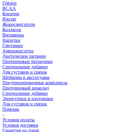
Гейнер
BCAA
Креатин
Изолят
Жиросжигатели
Коллаген
Витамины
Напитки
Глютамин
Аминокислоты
Диетическое питание
Протеиновые батончики
Специальные добавки
Для суставов и связок
Шейкеры и акссесуары
Предтренировочные комплексы
Протеиновый шоколад
Специальные добавки
Энергетики и изотоники
Для суставов и связок
Помощь
Условия оплаты
Условия доставки
Гарантия на товар