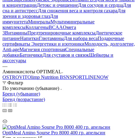
и концентрации
Детокс и очищение
Для сосудов и сердца
Для
сна и антистресс
Для снижения веса и контроля сахара
Для
зрения и здоровья глаз
Для
иммунитета
Минералы
Мультиминеральные
комплексы
Коллагены
BCAA
Омега
3
Витамины
Предтренировочные комплексы
Диетическое
питание
Напитки
Глютамины
Для набора веса
Подарочные
сертификаты
Энергетики и изотоники
Молодость, долголетие,
Anti-age
Магнезия спортивная
Специальные
добавки
Батончики
Для суставов и связок
Шейкеры и
акссесуары
—
Аминокислоты OPTIMEAL
OSTROVIT
Olimp Nutrition
BSN
SPORTLINE
NOW
Фильтр
По умолчанию (убывание)
Бренд (убывание)
Бренд (возрастание)
OptiMeal Amino Sourse Pro 8000 400 гр. апельсин