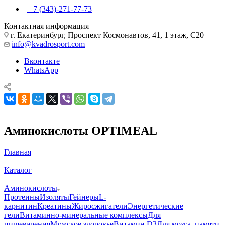
+7 (343)-271-77-73
Контактная информация
г. Екатеринбург, Проспект Космонавтов, 41, 1 этаж, С20
info@kvadrosport.com
Вконтакте
WhatsApp
Аминокислоты OPTIMEAL
Главная
—
Каталог
—
Аминокислоты
Протеины
Изоляты
Гейнеры
L-
карнитин
Креатины
Жиросжигатели
Энергетические
гели
Витаминно-минеральные комплексы
Для
пищеварения
Мужское здоровье
Витамин D3
Для мозга, памяти