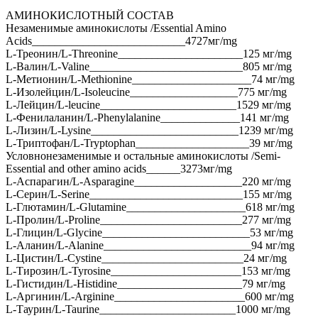
АМИНОКИСЛОТНЫЙ СОСТАВ
Незаменимые аминокислоты /Essential Amino
Acids___________________________4727мг/mg
L-Треонин/L-Threonine______________________125 мг/mg
L-Валин/L-Valine___________________________805 мг/mg
L-Метионин/L-Methionine_____________________74 мг/mg
L-Изолейцин/L-Isoleucine___________________775 мг/mg
L-Лейцин/L-leucine________________________1529 мг/mg
L-Фенилаланин/L-Phenylalanine______________141 мг/mg
L-Лизин/L-Lysine__________________________1239 мг/mg
L-Триптофан/L-Tryptophan____________________39 мг/mg
Условнонезаменимые и остальные аминокислоты /Semi-
Essential and other amino acids______3273мг/mg
L-Аспарагин/L-Asparagine___________________220 мг/mg
L-Серин/L-Serine___________________________155 мг/mg
L-Глютамин/L-Glutamine_____________________618 мг/mg
L-Пролин/L-Proline_________________________277 мг/mg
L-Глицин/L-Glycine__________________________53 мг/mg
L-Аланин/L-Alanine__________________________94 мг/mg
L-Цистин/L-Cystine_________________________24 мг/mg
L-Тирозин/L-Tyrosine_______________________153 мг/mg
L-Гистидин/L-Histidine______________________79 мг/mg
L-Аргинин/L-Arginine_______________________600 мг/mg
L-Таурин/L-Taurine________________________1000 мг/mg