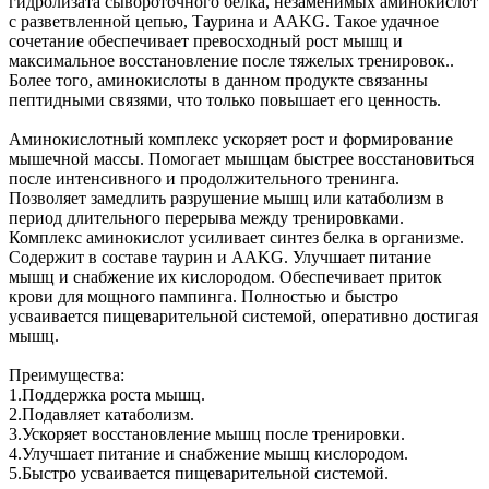
гидролизата сывороточного белка, незаменимых аминокислот
с разветвленной цепью, Таурина и AAKG. Такое удачное
сочетание обеспечивает превосходный рост мышц и
максимальное восстановление после тяжелых тренировок..
Более того, аминокислоты в данном продукте связанны
пептидными связями, что только повышает его ценность.
Аминокислотный комплекс ускоряет рост и формирование
мышечной массы. Помогает мышцам быстрее восстановиться
после интенсивного и продолжительного тренинга.
Позволяет замедлить разрушение мышц или катаболизм в
период длительного перерыва между тренировками.
Комплекс аминокислот усиливает синтез белка в организме.
Содержит в составе таурин и ААKG. Улучшает питание
мышц и снабжение их кислородом. Обеспечивает приток
крови для мощного пампинга. Полностью и быстро
усваивается пищеварительной системой, оперативно достигая
мышц.
Преимущества:
1.Поддержка роста мышц.
2.Подавляет катаболизм.
3.Ускоряет восстановление мышц после тренировки.
4.Улучшает питание и снабжение мышц кислородом.
5.Быстро усваивается пищеварительной системой.