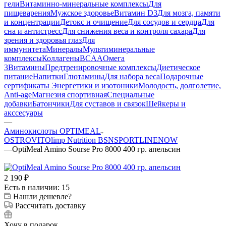
гели
Витаминно-минеральные комплексы
Для
пищеварения
Мужское здоровье
Витамин D3
Для мозга, памяти
и концентрации
Детокс и очищение
Для сосудов и сердца
Для
сна и антистресс
Для снижения веса и контроля сахара
Для
зрения и здоровья глаз
Для
иммунитета
Минералы
Мультиминеральные
комплексы
Коллагены
BCAA
Омега
3
Витамины
Предтренировочные комплексы
Диетическое
питание
Напитки
Глютамины
Для набора веса
Подарочные
сертификаты
Энергетики и изотоники
Молодость, долголетие,
Anti-age
Магнезия спортивная
Специальные
добавки
Батончики
Для суставов и связок
Шейкеры и
акссесуары
—
Аминокислоты OPTIMEAL
OSTROVIT
Olimp Nutrition
BSN
SPORTLINE
NOW
—
OptiMeal Amino Sourse Pro 8000 400 гр. апельсин
2 190
₽
Есть в наличии: 15
Нашли дешевле?
Рассчитать доставку
Хочу в подарок