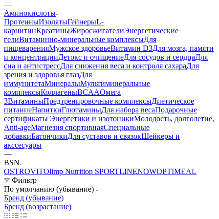
—
Аминокислоты
Протеины
Изоляты
Гейнеры
L-
карнитин
Креатины
Жиросжигатели
Энергетические
гели
Витаминно-минеральные комплексы
Для
пищеварения
Мужское здоровье
Витамин D3
Для мозга, памяти
и концентрации
Детокс и очищение
Для сосудов и сердца
Для
сна и антистресс
Для снижения веса и контроля сахара
Для
зрения и здоровья глаз
Для
иммунитета
Минералы
Мультиминеральные
комплексы
Коллагены
BCAA
Омега
3
Витамины
Предтренировочные комплексы
Диетическое
питание
Напитки
Глютамины
Для набора веса
Подарочные
сертификаты
Энергетики и изотоники
Молодость, долголетие,
Anti-age
Магнезия спортивная
Специальные
добавки
Батончики
Для суставов и связок
Шейкеры и
акссесуары
—
BSN
OSTROVIT
Olimp Nutrition
SPORTLINE
NOW
OPTIMEAL
Фильтр
По умолчанию (убывание)
Бренд (убывание)
Бренд (возрастание)