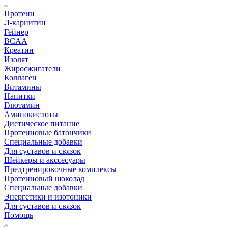
Протеин
Л-карнитин
Гейнер
BCAA
Креатин
Изолят
Жиросжигатели
Коллаген
Витамины
Напитки
Глютамин
Аминокислоты
Диетическое питание
Протеиновые батончики
Специальные добавки
Для суставов и связок
Шейкеры и акссесуары
Предтренировочные комплексы
Протеиновый шоколад
Специальные добавки
Энергетики и изотоники
Для суставов и связок
Помощь