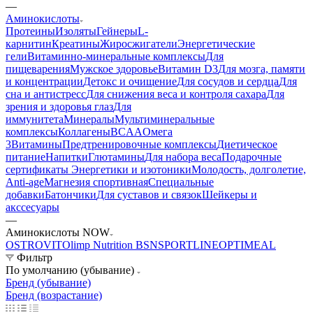
—
Аминокислоты
Протеины
Изоляты
Гейнеры
L-
карнитин
Креатины
Жиросжигатели
Энергетические
гели
Витаминно-минеральные комплексы
Для
пищеварения
Мужское здоровье
Витамин D3
Для мозга, памяти
и концентрации
Детокс и очищение
Для сосудов и сердца
Для
сна и антистресс
Для снижения веса и контроля сахара
Для
зрения и здоровья глаз
Для
иммунитета
Минералы
Мультиминеральные
комплексы
Коллагены
BCAA
Омега
3
Витамины
Предтренировочные комплексы
Диетическое
питание
Напитки
Глютамины
Для набора веса
Подарочные
сертификаты
Энергетики и изотоники
Молодость, долголетие,
Anti-age
Магнезия спортивная
Специальные
добавки
Батончики
Для суставов и связок
Шейкеры и
акссесуары
—
Аминокислоты NOW
OSTROVIT
Olimp Nutrition
BSN
SPORTLINE
OPTIMEAL
Фильтр
По умолчанию (убывание)
Бренд (убывание)
Бренд (возрастание)