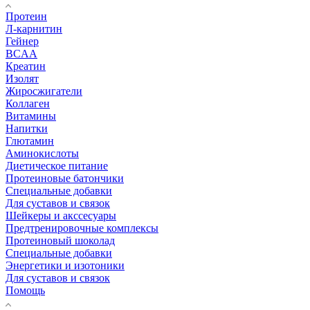
Протеин
Л-карнитин
Гейнер
BCAA
Креатин
Изолят
Жиросжигатели
Коллаген
Витамины
Напитки
Глютамин
Аминокислоты
Диетическое питание
Протеиновые батончики
Специальные добавки
Для суставов и связок
Шейкеры и акссесуары
Предтренировочные комплексы
Протеиновый шоколад
Специальные добавки
Энергетики и изотоники
Для суставов и связок
Помощь