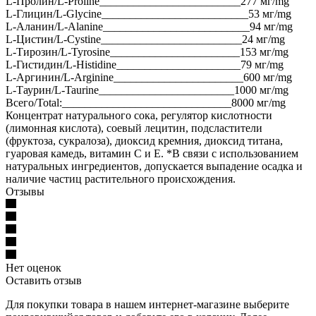
L-Пролин/L-Proline_________________________277 мг/mg
L-Глицин/L-Glycine__________________________53 мг/mg
L-Аланин/L-Alanine__________________________94 мг/mg
L-Цистин/L-Cystine_________________________24 мг/mg
L-Тирозин/L-Tyrosine_______________________153 мг/mg
L-Гистидин/L-Histidine______________________79 мг/mg
L-Аргинин/L-Arginine_______________________600 мг/mg
L-Таурин/L-Taurine________________________1000 мг/mg
Всего/Total:______________________________8000 мг/mg
Концентрат натурального сока, регулятор кислотности
(лимонная кислота), соевый лецитин, подсластители
(фруктоза, сукралоза), диоксид кремния, диоксид титана,
гуаровая камедь, витамин С и Е. *В связи с использованием
натуральных ингредиентов, допускается выпадение осадка и
наличие частиц растительного происхождения.
Отзывы
Нет оценок
Оставить отзыв
Для покупки товара в нашем интернет-магазине выберите