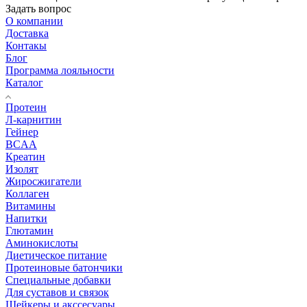
Задать вопрос
О компании
Доставка
Контакы
Блог
Программа лояльности
Каталог
Протеин
Л-карнитин
Гейнер
BCAA
Креатин
Изолят
Жиросжигатели
Коллаген
Витамины
Напитки
Глютамин
Аминокислоты
Диетическое питание
Протеиновые батончики
Специальные добавки
Для суставов и связок
Шейкеры и акссесуары