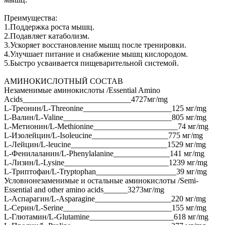
Преимущества:
1.Поддержка роста мышц.
2.Подавляет катаболизм.
3.Ускоряет восстановление мышц после тренировки.
4.Улучшает питание и снабжение мышц кислородом.
5.Быстро усваивается пищеварительной системой.
АМИНОКИСЛОТНЫЙ СОСТАВ
Незаменимые аминокислоты /Essential Amino
Acids___________________________4727мг/mg
L-Треонин/L-Threonine______________________125 мг/mg
L-Валин/L-Valine___________________________805 мг/mg
L-Метионин/L-Methionine_____________________74 мг/mg
L-Изолейцин/L-Isoleucine___________________775 мг/mg
L-Лейцин/L-leucine________________________1529 мг/mg
L-Фенилаланин/L-Phenylalanine______________141 мг/mg
L-Лизин/L-Lysine__________________________1239 мг/mg
L-Триптофан/L-Tryptophan____________________39 мг/mg
Условнонезаменимые и остальные аминокислоты /Semi-
Essential and other amino acids______3273мг/mg
L-Аспарагин/L-Asparagine___________________220 мг/mg
L-Серин/L-Serine___________________________155 мг/mg
L-Глютамин/L-Glutamine_____________________618 мг/mg