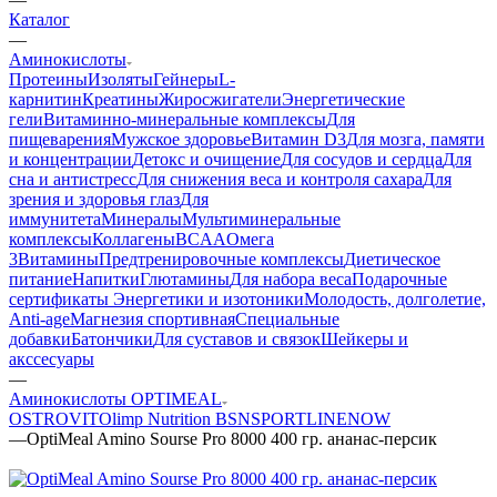
Каталог
—
Аминокислоты
Протеины
Изоляты
Гейнеры
L-
карнитин
Креатины
Жиросжигатели
Энергетические
гели
Витаминно-минеральные комплексы
Для
пищеварения
Мужское здоровье
Витамин D3
Для мозга, памяти
и концентрации
Детокс и очищение
Для сосудов и сердца
Для
сна и антистресс
Для снижения веса и контроля сахара
Для
зрения и здоровья глаз
Для
иммунитета
Минералы
Мультиминеральные
комплексы
Коллагены
BCAA
Омега
3
Витамины
Предтренировочные комплексы
Диетическое
питание
Напитки
Глютамины
Для набора веса
Подарочные
сертификаты
Энергетики и изотоники
Молодость, долголетие,
Anti-age
Магнезия спортивная
Специальные
добавки
Батончики
Для суставов и связок
Шейкеры и
акссесуары
—
Аминокислоты OPTIMEAL
OSTROVIT
Olimp Nutrition
BSN
SPORTLINE
NOW
—
OptiMeal Amino Sourse Pro 8000 400 гр. ананас-персик