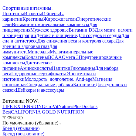
—
Спортивные витамины
Протеины
Изоляты
Гейнеры
L-
карнитин
Креатины
Жиросжигатели
Энергетические
гели
Витаминно-минеральные комплексы
Для
пищеварения
Мужское здоровье
Витамин D3
Для мозга, памяти
и концентрации
Детокс и очищение
Для сосудов и сердца
Для
сна и антистресс
Для снижения веса и контроля сахара
Для
зрения и здоровья глаз
Для
иммунитета
Минералы
Мультиминеральные
комплексы
Коллагены
BCAA
Омега 3
Предтренировочные
комплексы
Диетическое
питание
Аминокислоты
Напитки
Глютамины
Для набора
веса
Подарочные сертификаты
Энергетики и
изотоники
Молодость, долголетие, Anti-age
Магнезия
спортивная
Специальные добавки
Батончики
Для суставов и
связок
Шейкеры и акссесуары
—
Витамины NOW
LIFE EXTENSION
OstroVit
NaturesPlus
Doctor's
Best
CALIFORNIA GOLD NUTRITION
Фильтр
По умолчанию (убывание)
Бренд (убывание)
Бренд (возрастание)