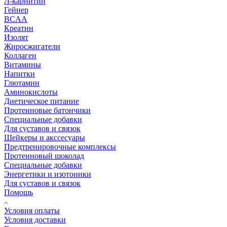
Л-карнитин
Гейнер
BCAA
Креатин
Изолят
Жиросжигатели
Коллаген
Витамины
Напитки
Глютамин
Аминокислоты
Диетическое питание
Протеиновые батончики
Специальные добавки
Для суставов и связок
Шейкеры и акссесуары
Предтренировочные комплексы
Протеиновый шоколад
Специальные добавки
Энергетики и изотоники
Для суставов и связок
Помощь
Условия оплаты
Условия доставки