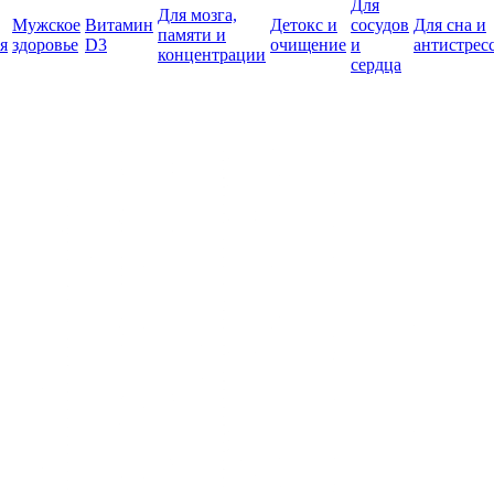
Для
Для мозга,
Мужское
Витамин
Детокс и
сосудов
Для сна и
памяти и
я
здоровье
D3
очищение
и
антистрес
концентрации
сердца