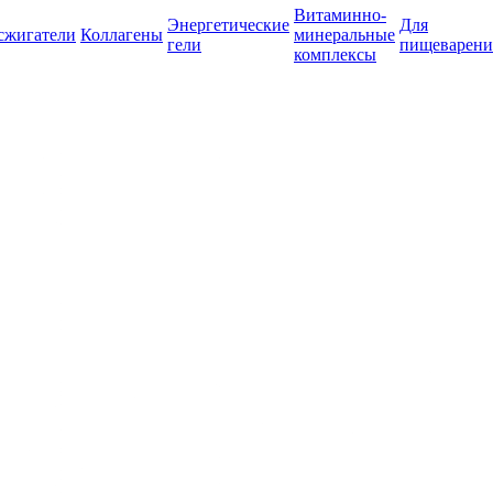
Витаминно-
Энергетические
Для
сжигатели
Коллагены
минеральные
гели
пищеварени
комплексы