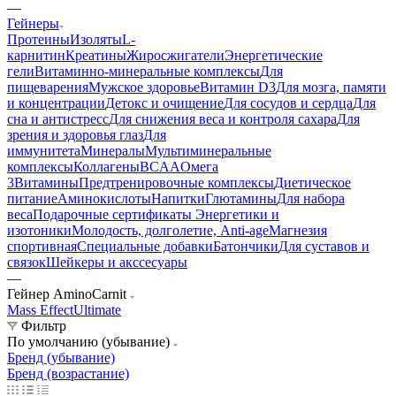
—
Гейнеры
Протеины
Изоляты
L-
карнитин
Креатины
Жиросжигатели
Энергетические
гели
Витаминно-минеральные комплексы
Для
пищеварения
Мужское здоровье
Витамин D3
Для мозга, памяти
и концентрации
Детокс и очищение
Для сосудов и сердца
Для
сна и антистресс
Для снижения веса и контроля сахара
Для
зрения и здоровья глаз
Для
иммунитета
Минералы
Мультиминеральные
комплексы
Коллагены
BCAA
Омега
3
Витамины
Предтренировочные комплексы
Диетическое
питание
Аминокислоты
Напитки
Глютамины
Для набора
веса
Подарочные сертификаты
Энергетики и
изотоники
Молодость, долголетие, Anti-age
Магнезия
спортивная
Специальные добавки
Батончики
Для суставов и
связок
Шейкеры и акссесуары
—
Гейнер AminoCarnit
Mass Effect
Ultimate
Фильтр
По умолчанию (убывание)
Бренд (убывание)
Бренд (возрастание)