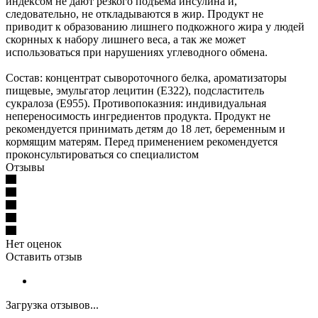
индексом не дают резкого подъема инсулина и,
следовательно, не откладываются в жир. Продукт не
приводит к образованию лишнего подкожного жира у людей
скорнных к набору лишнего веса, а так же может
использоваться при нарушениях углеводного обмена.
Состав: концентрат сывороточного белка, ароматизаторы
пищевые, эмульгатор лецитин (Е322), подсластитель
сукралоза (Е955). Противопоказния: индивидуальная
непереносимость ингредиентов продукта. Продукт не
рекомендуется принимать детям до 18 лет, беременным и
кормящим матерям. Перед применением рекомендуется
проконсультироваться со специалистом
Отзывы
Нет оценок
Оставить отзыв
Загрузка отзывов...