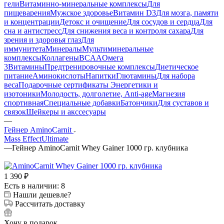
гели
Витаминно-минеральные комплексы
Для
пищеварения
Мужское здоровье
Витамин D3
Для мозга, памяти
и концентрации
Детокс и очищение
Для сосудов и сердца
Для
сна и антистресс
Для снижения веса и контроля сахара
Для
зрения и здоровья глаз
Для
иммунитета
Минералы
Мультиминеральные
комплексы
Коллагены
BCAA
Омега
3
Витамины
Предтренировочные комплексы
Диетическое
питание
Аминокислоты
Напитки
Глютамины
Для набора
веса
Подарочные сертификаты
Энергетики и
изотоники
Молодость, долголетие, Anti-age
Магнезия
спортивная
Специальные добавки
Батончики
Для суставов и
связок
Шейкеры и акссесуары
—
Гейнер AminoCarnit
Mass Effect
Ultimate
—
Гейнер AminoCarnit Whey Gainer 1000 гр. клубника
1 390
₽
Есть в наличии: 8
Нашли дешевле?
Рассчитать доставку
Хочу в подарок