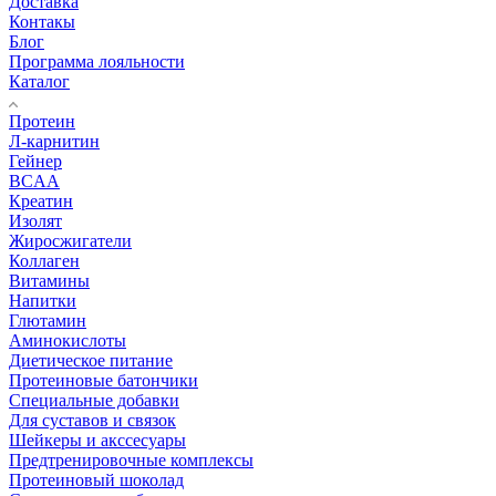
Доставка
Контакы
Блог
Программа лояльности
Каталог
Протеин
Л-карнитин
Гейнер
BCAA
Креатин
Изолят
Жиросжигатели
Коллаген
Витамины
Напитки
Глютамин
Аминокислоты
Диетическое питание
Протеиновые батончики
Специальные добавки
Для суставов и связок
Шейкеры и акссесуары
Предтренировочные комплексы
Протеиновый шоколад