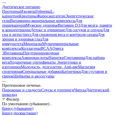
—
Диетическое питание
Протеины
Изоляты
Гейнеры
L-
карнитин
Креатины
Жиросжигатели
Энергетические
гели
Витаминно-минеральные комплексы
Для
пищеварения
Мужское здоровье
Витамин D3
Для мозга, памяти
и концентрации
Детокс и очищение
Для сосудов и сердца
Для
сна и антистресс
Для снижения веса и контроля сахара
Для
зрения и здоровья глаз
Для
иммунитета
Минералы
Мультиминеральные
комплексы
Коллагены
BCAA
Омега
3
Витамины
Предтренировочные
комплексы
Аминокислоты
Напитки
Глютамины
Для набора
веса
Подарочные сертификаты
Энергетики и
изотоники
Молодость, долголетие, Anti-age
Магнезия
спортивная
Специальные добавки
Батончики
Для суставов и
связок
Шейкеры и акссесуары
—
Протеиновое печенье
Пирожные и сладости
Соусы и топпинги
Чипсы
Диетический
шоколад
Фильтр
По умолчанию (убывание)
Бренд (убывание)
Бренд (возрастание)