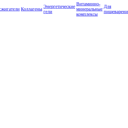
Витаминно-
Энергетические
Для
сжигатели
Коллагены
минеральные
гели
пищеварени
комплексы