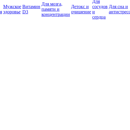
Для
Для мозга,
Мужское
Витамин
Детокс и
сосудов
Для сна и
памяти и
я
здоровье
D3
очищение
и
антистрес
концентрации
сердца