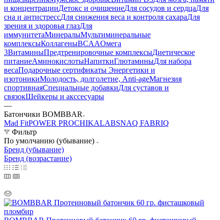
и концентрации
Детокс и очищение
Для сосудов и сердца
Для
сна и антистресс
Для снижения веса и контроля сахара
Для
зрения и здоровья глаз
Для
иммунитета
Минералы
Мультиминеральные
комплексы
Коллагены
BCAA
Омега
3
Витамины
Предтренировочные комплексы
Диетическое
питание
Аминокислоты
Напитки
Глютамины
Для набора
веса
Подарочные сертификаты
Энергетики и
изотоники
Молодость, долголетие, Anti-age
Магнезия
спортивная
Специальные добавки
Для суставов и
связок
Шейкеры и акссесуары
—
Батончики BOMBBAR
Mad Fit
POWER PRO
CHIKALAB
SNAQ FABRIQ
Фильтр
По умолчанию (убывание)
Бренд (убывание)
Бренд (возрастание)