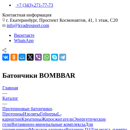
+7 (343)-271-77-73
Контактная информация
г. Екатеринбург, Проспект Космонавтов, 41, 1 этаж, С20
info@kvadrosport.com
Вконтакте
WhatsApp
Батончики BOMBBAR
Главная
—
Каталог
—
Протеиновые батончики
Протеины
Изоляты
Гейнеры
L-
карнитин
Креатины
Жиросжигатели
Энергетические
гели
Витаминно-минеральные комплексы
Для
пищеварения
Мужское здоровье
Витамин D3
Для мозга, памяти