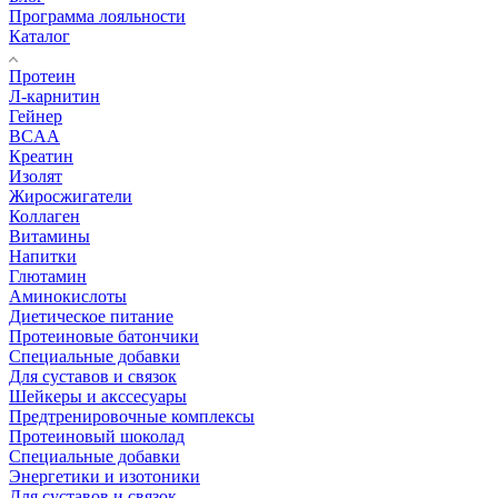
Программа лояльности
Каталог
Протеин
Л-карнитин
Гейнер
BCAA
Креатин
Изолят
Жиросжигатели
Коллаген
Витамины
Напитки
Глютамин
Аминокислоты
Диетическое питание
Протеиновые батончики
Специальные добавки
Для суставов и связок
Шейкеры и акссесуары
Предтренировочные комплексы
Протеиновый шоколад
Специальные добавки
Энергетики и изотоники
Для суставов и связок