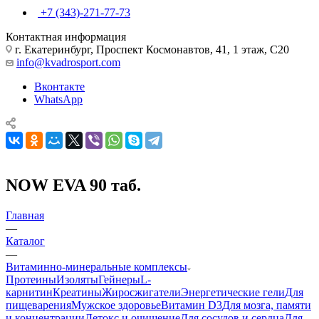
+7 (343)-271-77-73
Контактная информация
г. Екатеринбург, Проспект Космонавтов, 41, 1 этаж, С20
info@kvadrosport.com
Вконтакте
WhatsApp
NOW EVA 90 таб.
Главная
—
Каталог
—
Витаминно-минеральные комплексы
Протеины
Изоляты
Гейнеры
L-
карнитин
Креатины
Жиросжигатели
Энергетические гели
Для
пищеварения
Мужское здоровье
Витамин D3
Для мозга, памяти
и концентрации
Детокс и очищение
Для сосудов и сердца
Для