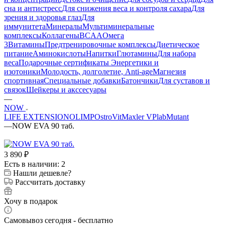
сна и антистресс
Для снижения веса и контроля сахара
Для
зрения и здоровья глаз
Для
иммунитета
Минералы
Мультиминеральные
комплексы
Коллагены
BCAA
Омега
3
Витамины
Предтренировочные комплексы
Диетическое
питание
Аминокислоты
Напитки
Глютамины
Для набора
веса
Подарочные сертификаты
Энергетики и
изотоники
Молодость, долголетие, Anti-age
Магнезия
спортивная
Специальные добавки
Батончики
Для суставов и
связок
Шейкеры и акссесуары
—
NOW
LIFE EXTENSION
OLIMP
OstroVit
Maxler
VPlab
Mutant
—
NOW EVA 90 таб.
3 890
₽
Есть в наличии: 2
Нашли дешевле?
Рассчитать доставку
Хочу в подарок
Самовывоз сегодня - бесплатно