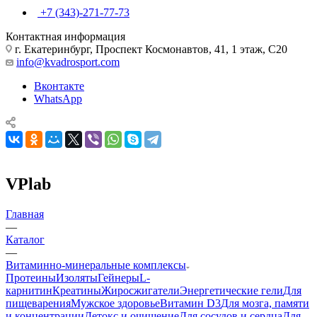
+7 (343)-271-77-73
Контактная информация
г. Екатеринбург, Проспект Космонавтов, 41, 1 этаж, С20
info@kvadrosport.com
Вконтакте
WhatsApp
VPlab
Главная
—
Каталог
—
Витаминно-минеральные комплексы
Протеины
Изоляты
Гейнеры
L-
карнитин
Креатины
Жиросжигатели
Энергетические гели
Для
пищеварения
Мужское здоровье
Витамин D3
Для мозга, памяти
и концентрации
Детокс и очищение
Для сосудов и сердца
Для