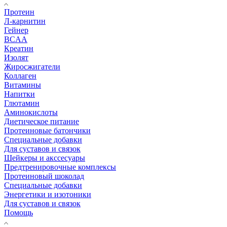
Протеин
Л-карнитин
Гейнер
BCAA
Креатин
Изолят
Жиросжигатели
Коллаген
Витамины
Напитки
Глютамин
Аминокислоты
Диетическое питание
Протеиновые батончики
Специальные добавки
Для суставов и связок
Шейкеры и акссесуары
Предтренировочные комплексы
Протеиновый шоколад
Специальные добавки
Энергетики и изотоники
Для суставов и связок
Помощь