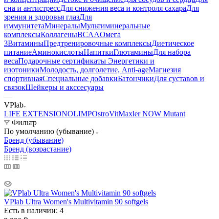
сна и антистресс
Для снижения веса и контроля сахара
Для
зрения и здоровья глаз
Для
иммунитета
Минералы
Мультиминеральные
комплексы
Коллагены
BCAA
Омега
3
Витамины
Предтренировочные комплексы
Диетическое
питание
Аминокислоты
Напитки
Глютамины
Для набора
веса
Подарочные сертификаты
Энергетики и
изотоники
Молодость, долголетие, Anti-age
Магнезия
спортивная
Специальные добавки
Батончики
Для суставов и
связок
Шейкеры и акссесуары
—
VPlab
LIFE EXTENSION
OLIMP
OstroVit
Maxler
NOW
Mutant
Фильтр
По умолчанию (убывание)
Бренд (убывание)
Бренд (возрастание)
VPlab Ultra Women's Multivitamin 90 softgels
Есть в наличии: 4