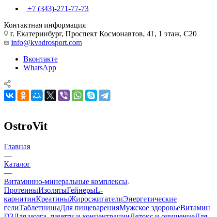
+7 (343)-271-77-73
Контактная информация
г. Екатеринбург, Проспект Космонавтов, 41, 1 этаж, С20
info@kvadrosport.com
Вконтакте
WhatsApp
OstroVit
Главная
—
Каталог
—
Витаминно-минеральные комплексы
Протеины
Изоляты
Гейнеры
L-
карнитин
Креатины
Жиросжигатели
Энергетические
гели
Таблетницы
Для пищеварения
Мужское здоровье
Витамин
D3
Для мозга, памяти и концентрации
Детокс и очищение
Для