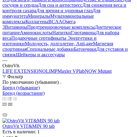
сосудов и сердца
Для сна и антистресс
Для снижения веса и
контроля сахара
Для зрения и здоровья глаз
Для
иммунитета
Минералы
Мультиминеральные
комплексы
Коллагены
BCAA
Омега
3
Витамины
Предтренировочные комплексы
Диетическое
питание
Аминокислоты
Напитки
Глютамины
Для набора
веса
Подарочные сертификаты
Энергетики и
изотоники
Молодость, долголетие, Anti-age
Магнезия
спортивная
Специальные добавки
Батончики
Для суставов и
связок
Шейкеры и акссесуары
—
OstroVit
LIFE EXTENSION
OLIMP
Maxler
VPlab
NOW
Mutant
Фильтр
По умолчанию (убывание)
Бренд (убывание)
Бренд (возрастание)
OstroVit VIT&MIN 90 tab
Есть в наличии: 1