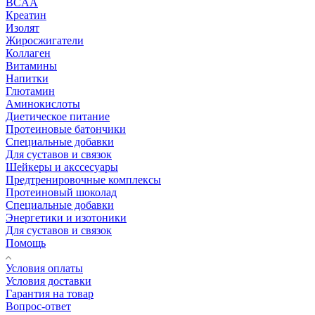
BCAA
Креатин
Изолят
Жиросжигатели
Коллаген
Витамины
Напитки
Глютамин
Аминокислоты
Диетическое питание
Протеиновые батончики
Специальные добавки
Для суставов и связок
Шейкеры и акссесуары
Предтренировочные комплексы
Протеиновый шоколад
Специальные добавки
Энергетики и изотоники
Для суставов и связок
Помощь
Условия оплаты
Условия доставки
Гарантия на товар
Вопрос-ответ