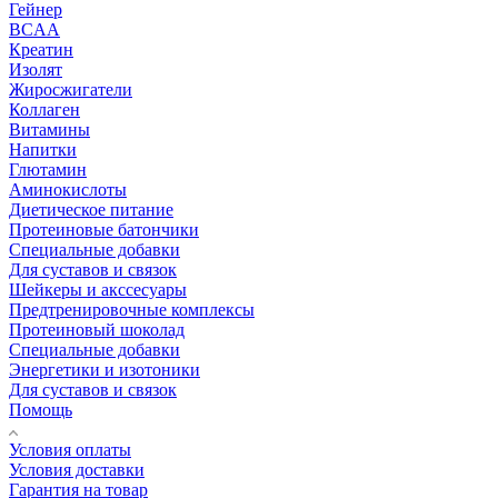
Гейнер
BCAA
Креатин
Изолят
Жиросжигатели
Коллаген
Витамины
Напитки
Глютамин
Аминокислоты
Диетическое питание
Протеиновые батончики
Специальные добавки
Для суставов и связок
Шейкеры и акссесуары
Предтренировочные комплексы
Протеиновый шоколад
Специальные добавки
Энергетики и изотоники
Для суставов и связок
Помощь
Условия оплаты
Условия доставки
Гарантия на товар