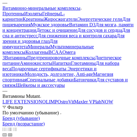
—
Витаминно-минеральные комплексы
Протеины
Изоляты
Гейнеры
L-
карнитин
Креатины
Жиросжигатели
Энергетические гели
Для
пищеварения
Мужское здоровье
Витамин D3
Для мозга, памяти
и концентрации
Детокс и очищение
Для сосудов и сердца
Для
сна и антистресс
Для снижения веса и контроля сахара
Для
зрения и здоровья глаз
Для
иммунитета
Минералы
Мультиминеральные
комплексы
Коллагены
BCAA
Омега
3
Витамины
Предтренировочные комплексы
Диетическое
питание
Аминокислоты
Напитки
Глютамины
Для набора
веса
Подарочные сертификаты
Энергетики и
изотоники
Молодость, долголетие, Anti-age
Магнезия
спортивная
Специальные добавки
Батончики
Для суставов и
связок
Шейкеры и акссесуары
—
Витамины Mutant
LIFE EXTENSION
OLIMP
OstroVit
Maxler
VPlab
NOW
Фильтр
По умолчанию (убывание)
Бренд (убывание)
Бренд (возрастание)