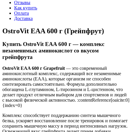
Отзывы
Как купить
Оплата
Доставка
OstroVit EAA 600 г (Грейпфрут)
Купить OstroVit EAA 600 г — комплекс
незаменимых аминокислот со вкусом
грейпфрута
OstroVit EAA 600 г Grapefruit
— это современный
аминокислотный комплекс, содержащий все незаменимые
аминокислоты (EAA), которые организм не способен
синтезировать самостоятельно. Формула дополнительно
обогащена L-глутамином, L-тирозином и L-цистеином, что
делает продукт отличным выбором для спортсменов и людей
с высокой физической активностью. :contentReference[oaicite:0]
{index=0}
Комплекс способствует поддержанию синтеза мышечного
белка, ускоряет восстановление после тренировок и помогает
сохранить мышечную массу в период интенсивных нагрузок.
Освежающий вкус грейпфрута делает прием добавки