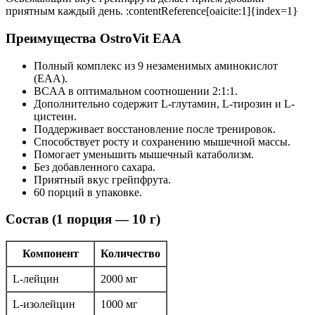
приятным каждый день. :contentReference[oaicite:1]{index=1}
Преимущества OstroVit EAA
Полный комплекс из 9 незаменимых аминокислот
(EAA).
BCAA в оптимальном соотношении 2:1:1.
Дополнительно содержит L-глутамин, L-тирозин и L-
цистеин.
Поддерживает восстановление после тренировок.
Способствует росту и сохранению мышечной массы.
Помогает уменьшить мышечный катаболизм.
Без добавленного сахара.
Приятный вкус грейпфрута.
60 порций в упаковке.
Состав (1 порция — 10 г)
Компонент
Количество
L-лейцин
2000 мг
L-изолейцин
1000 мг