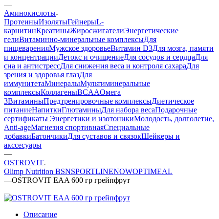
—
Аминокислоты
Протеины
Изоляты
Гейнеры
L-
карнитин
Креатины
Жиросжигатели
Энергетические
гели
Витаминно-минеральные комплексы
Для
пищеварения
Мужское здоровье
Витамин D3
Для мозга, памяти
и концентрации
Детокс и очищение
Для сосудов и сердца
Для
сна и антистресс
Для снижения веса и контроля сахара
Для
зрения и здоровья глаз
Для
иммунитета
Минералы
Мультиминеральные
комплексы
Коллагены
BCAA
Омега
3
Витамины
Предтренировочные комплексы
Диетическое
питание
Напитки
Глютамины
Для набора веса
Подарочные
сертификаты
Энергетики и изотоники
Молодость, долголетие,
Anti-age
Магнезия спортивная
Специальные
добавки
Батончики
Для суставов и связок
Шейкеры и
акссесуары
—
OSTROVIT
Olimp Nutrition
BSN
SPORTLINE
NOW
OPTIMEAL
—
OSTROVIT EAA 600 гр грейпфрут
Описание