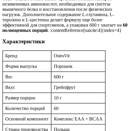
незаменимых аминокислот, необходимых для синтеза
мышечного белка и восстановления после физических
нагрузок. Дополнительное содержание L-глутамина, L-
тирозина и L-цистеина делает формулу еще более
эффективной для спортсменов, а упаковки 600 г хватает на
60
полноценных порций
. :contentReference[oaicite:4]{index=4}
Характеристики
Бренд
OstroVit
Форма выпуска
Порошок
Вес
600 г
Вкус
Грейпфрут
Размер порции
10 г
Количество порций
60
Основной компонент
Комплекс EAA + BCAA
Страна производства
Польша