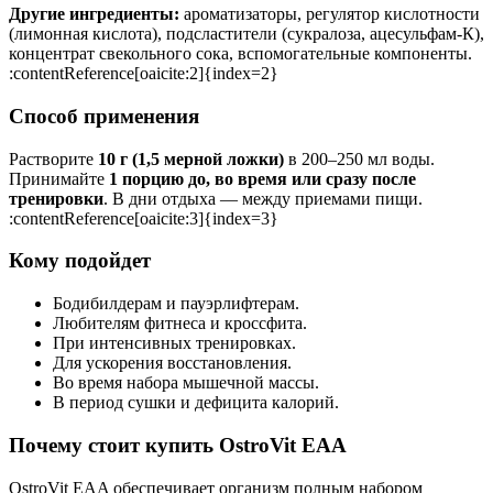
Другие ингредиенты:
ароматизаторы, регулятор кислотности
(лимонная кислота), подсластители (сукралоза, ацесульфам-К),
концентрат свекольного сока, вспомогательные компоненты.
:contentReference[oaicite:2]{index=2}
Способ применения
Растворите
10 г (1,5 мерной ложки)
в 200–250 мл воды.
Принимайте
1 порцию до, во время или сразу после
тренировки
. В дни отдыха — между приемами пищи.
:contentReference[oaicite:3]{index=3}
Кому подойдет
Бодибилдерам и пауэрлифтерам.
Любителям фитнеса и кроссфита.
При интенсивных тренировках.
Для ускорения восстановления.
Во время набора мышечной массы.
В период сушки и дефицита калорий.
Почему стоит купить OstroVit EAA
OstroVit EAA обеспечивает организм полным набором