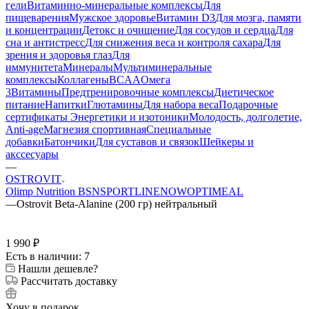
гели
Витаминно-минеральные комплексы
Для
пищеварения
Мужское здоровье
Витамин D3
Для мозга, памяти
и концентрации
Детокс и очищение
Для сосудов и сердца
Для
сна и антистресс
Для снижения веса и контроля сахара
Для
зрения и здоровья глаз
Для
иммунитета
Минералы
Мультиминеральные
комплексы
Коллагены
BCAA
Омега
3
Витамины
Предтренировочные комплексы
Диетическое
питание
Напитки
Глютамины
Для набора веса
Подарочные
сертификаты
Энергетики и изотоники
Молодость, долголетие,
Anti-age
Магнезия спортивная
Специальные
добавки
Батончики
Для суставов и связок
Шейкеры и
акссесуары
—
OSTROVIT
Olimp Nutrition
BSN
SPORTLINE
NOW
OPTIMEAL
—
Ostrovit Beta-Alanine (200 гр) нейтральный
1 990
₽
Есть в наличии: 7
Нашли дешевле?
Рассчитать доставку
Хочу в подарок