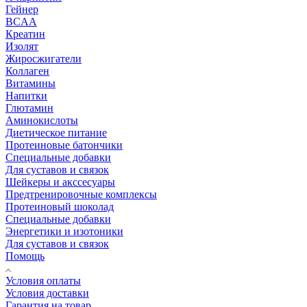
Гейнер
BCAA
Креатин
Изолят
Жиросжигатели
Коллаген
Витамины
Напитки
Глютамин
Аминокислоты
Диетическое питание
Протеиновые батончики
Специальные добавки
Для суставов и связок
Шейкеры и акссесуары
Предтренировочные комплексы
Протеиновый шоколад
Специальные добавки
Энергетики и изотоники
Для суставов и связок
Помощь
Условия оплаты
Условия доставки
Гарантия на товар