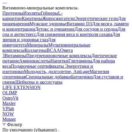
—
Витаминно-минеральные комплексы
Протеины
Изоляты
Гейнеры
L-
карнитин
Креатины
Жиросжигатели
Энергетические гели
Для
пищеварения
Мужское здоровье
Витамин D3
Для мозга, памяти
и концентрации
Детокс и очищение
Для сосудов и сердца
Для
сна и антистресс
Для снижения веса и контроля сахара
Для
зрения и здоровья глаз
Для
иммунитета
Минералы
Мультиминеральные
комплексы
Коллагены
BCAA
Омега
3
Витамины
Предтренировочные комплексы
Диетическое
питание
Аминокислоты
Напитки
Глютамины
Для набора
веса
Подарочные сертификаты
Энергетики и
изотоники
Молодость, долголетие, Anti-age
Магнезия
спортивная
Специальные добавки
Батончики
Для суставов и
связок
Шейкеры и акссесуары
LIFE EXTENSION
OLIMP
OstroVit
Maxler
VPlab
NOW
Mutant
Фильтр
По умолчанию (убывание)