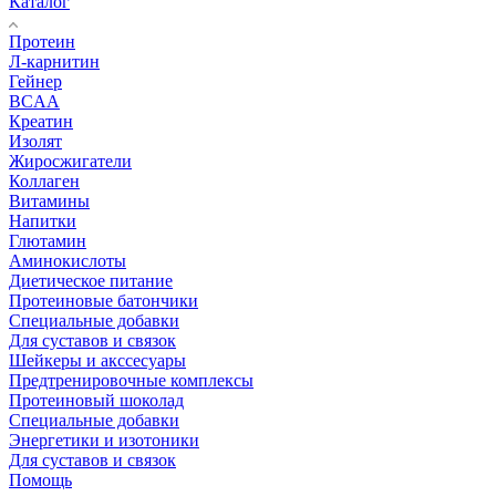
Каталог
Протеин
Л-карнитин
Гейнер
BCAA
Креатин
Изолят
Жиросжигатели
Коллаген
Витамины
Напитки
Глютамин
Аминокислоты
Диетическое питание
Протеиновые батончики
Специальные добавки
Для суставов и связок
Шейкеры и акссесуары
Предтренировочные комплексы
Протеиновый шоколад
Специальные добавки
Энергетики и изотоники
Для суставов и связок
Помощь