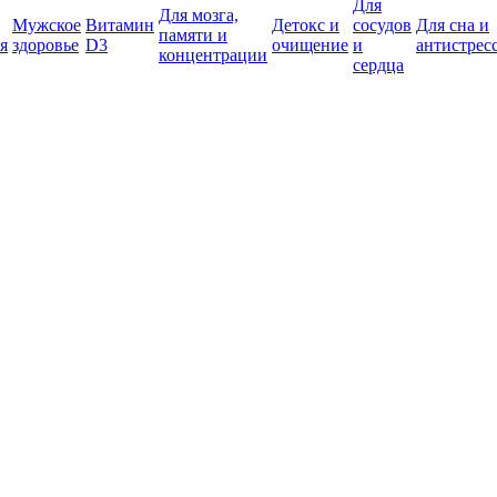
Для
Для мозга,
Мужское
Витамин
Детокс и
сосудов
Для сна и
памяти и
я
здоровье
D3
очищение
и
антистрес
концентрации
сердца