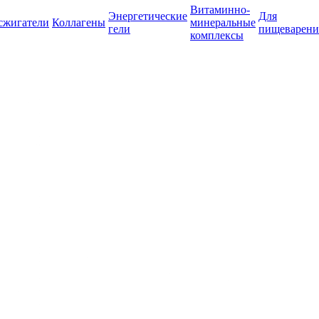
Витаминно-
Энергетические
Для
сжигатели
Коллагены
минеральные
гели
пищеварени
комплексы