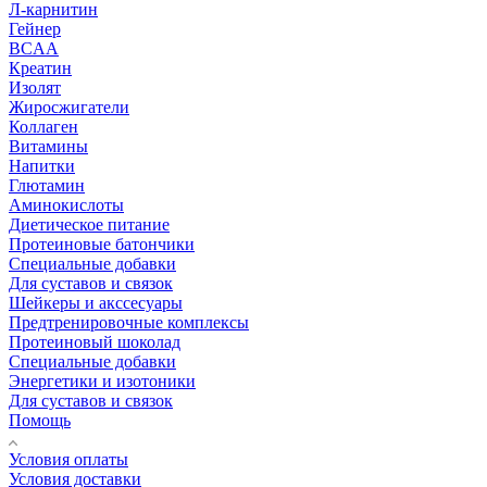
Л-карнитин
Гейнер
BCAA
Креатин
Изолят
Жиросжигатели
Коллаген
Витамины
Напитки
Глютамин
Аминокислоты
Диетическое питание
Протеиновые батончики
Специальные добавки
Для суставов и связок
Шейкеры и акссесуары
Предтренировочные комплексы
Протеиновый шоколад
Специальные добавки
Энергетики и изотоники
Для суставов и связок
Помощь
Условия оплаты
Условия доставки