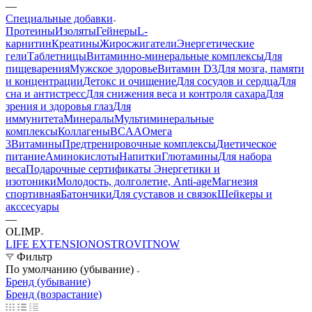
—
Специальные добавки
Протеины
Изоляты
Гейнеры
L-
карнитин
Креатины
Жиросжигатели
Энергетические
гели
Таблетницы
Витаминно-минеральные комплексы
Для
пищеварения
Мужское здоровье
Витамин D3
Для мозга, памяти
и концентрации
Детокс и очищение
Для сосудов и сердца
Для
сна и антистресс
Для снижения веса и контроля сахара
Для
зрения и здоровья глаз
Для
иммунитета
Минералы
Мультиминеральные
комплексы
Коллагены
BCAA
Омега
3
Витамины
Предтренировочные комплексы
Диетическое
питание
Аминокислоты
Напитки
Глютамины
Для набора
веса
Подарочные сертификаты
Энергетики и
изотоники
Молодость, долголетие, Anti-age
Магнезия
спортивная
Батончики
Для суставов и связок
Шейкеры и
акссесуары
—
OLIMP
LIFE EXTENSION
OSTROVIT
NOW
Фильтр
По умолчанию (убывание)
Бренд (убывание)
Бренд (возрастание)