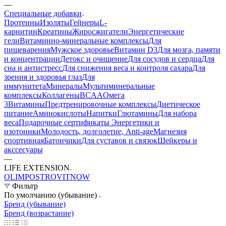
—
Специальные добавки
Протеины
Изоляты
Гейнеры
L-
карнитин
Креатины
Жиросжигатели
Энергетические
гели
Витаминно-минеральные комплексы
Для
пищеварения
Мужское здоровье
Витамин D3
Для мозга, памяти
и концентрации
Детокс и очищение
Для сосудов и сердца
Для
сна и антистресс
Для снижения веса и контроля сахара
Для
зрения и здоровья глаз
Для
иммунитета
Минералы
Мультиминеральные
комплексы
Коллагены
BCAA
Омега
3
Витамины
Предтренировочные комплексы
Диетическое
питание
Аминокислоты
Напитки
Глютамины
Для набора
веса
Подарочные сертификаты
Энергетики и
изотоники
Молодость, долголетие, Anti-age
Магнезия
спортивная
Батончики
Для суставов и связок
Шейкеры и
акссесуары
—
LIFE EXTENSION
OLIMP
OSTROVIT
NOW
Фильтр
По умолчанию (убывание)
Бренд (убывание)
Бренд (возрастание)