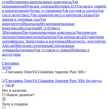
гели
Витаминно-минеральные комплексы
Для
пищеварения
Мужское здоровье
Витамин D3
Для мозга, памяти
и концентрации
Детокс и очищение
Для сосудов и сердца
Для
сна и антистресс
Для снижения веса и контроля сахара
Для
зрения и здоровья глаз
Для
иммунитета
Минералы
Мультиминеральные
комплексы
Коллагены
BCAA
Омега
3
Витамины
Предтренировочные комплексы
Диетическое
питание
Аминокислоты
Напитки
Для набора веса
Подарочные
сертификаты
Энергетики и изотоники
Молодость, долголетие,
Anti-age
Магнезия спортивная
Специальные
добавки
Батончики
Для суставов и связок
Шейкеры и
акссесуары
—
Глютамин
NOW
—
Глютамин OstroVit Glutamine Supreme Pure 300 г
1 700
₽
Нет в наличии
Нашли дешевле?
Хочу в подарок