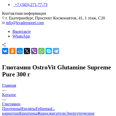
+7 (343)-271-77-73
Контактная информация
г. Екатеринбург, Проспект Космонавтов, 41, 1 этаж, С20
info@kvadrosport.com
Вконтакте
WhatsApp
Глютамин OstroVit Glutamine Supreme
Pure 300 г
Главная
—
Каталог
—
Глютамин
Протеины
Изоляты
Гейнеры
L-
карнитин
Креатины
Жиросжигатели
Энергетические