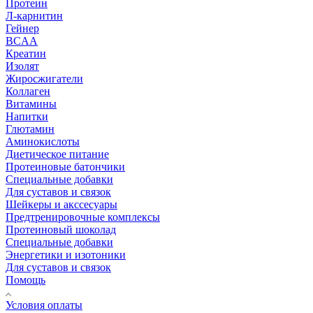
Протеин
Л-карнитин
Гейнер
BCAA
Креатин
Изолят
Жиросжигатели
Коллаген
Витамины
Напитки
Глютамин
Аминокислоты
Диетическое питание
Протеиновые батончики
Специальные добавки
Для суставов и связок
Шейкеры и акссесуары
Предтренировочные комплексы
Протеиновый шоколад
Специальные добавки
Энергетики и изотоники
Для суставов и связок
Помощь
Условия оплаты