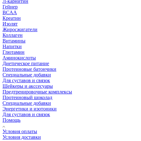
Л-карнитин
Гейнер
BCAA
Креатин
Изолят
Жиросжигатели
Коллаген
Витамины
Напитки
Глютамин
Аминокислоты
Диетическое питание
Протеиновые батончики
Специальные добавки
Для суставов и связок
Шейкеры и акссесуары
Предтренировочные комплексы
Протеиновый шоколад
Специальные добавки
Энергетики и изотоники
Для суставов и связок
Помощь
Условия оплаты
Условия доставки