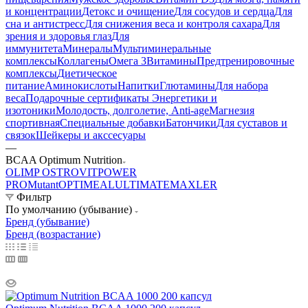
и концентрации
Детокс и очищение
Для сосудов и сердца
Для
сна и антистресс
Для снижения веса и контроля сахара
Для
зрения и здоровья глаз
Для
иммунитета
Минералы
Мультиминеральные
комплексы
Коллагены
Омега 3
Витамины
Предтренировочные
комплексы
Диетическое
питание
Аминокислоты
Напитки
Глютамины
Для набора
веса
Подарочные сертификаты
Энергетики и
изотоники
Молодость, долголетие, Anti-age
Магнезия
спортивная
Специальные добавки
Батончики
Для суставов и
связок
Шейкеры и акссесуары
—
BCAA Optimum Nutrition
OLIMP
OSTROVIT
POWER
PRO
Mutant
OPTIMEAL
ULTIMATE
MAXLER
Фильтр
По умолчанию (убывание)
Бренд (убывание)
Бренд (возрастание)