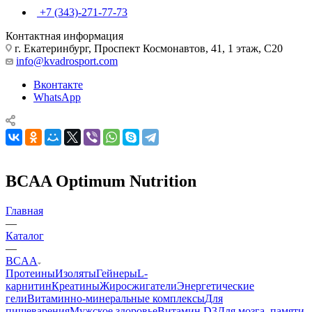
+7 (343)-271-77-73
Контактная информация
г. Екатеринбург, Проспект Космонавтов, 41, 1 этаж, С20
info@kvadrosport.com
Вконтакте
WhatsApp
BCAA Optimum Nutrition
Главная
—
Каталог
—
BCAA
Протеины
Изоляты
Гейнеры
L-
карнитин
Креатины
Жиросжигатели
Энергетические
гели
Витаминно-минеральные комплексы
Для
пищеварения
Мужское здоровье
Витамин D3
Для мозга, памяти