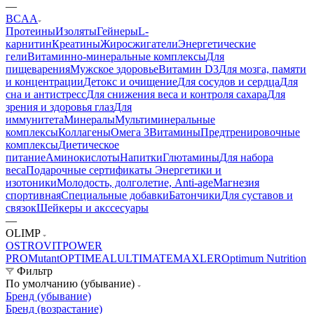
—
BCAA
Протеины
Изоляты
Гейнеры
L-
карнитин
Креатины
Жиросжигатели
Энергетические
гели
Витаминно-минеральные комплексы
Для
пищеварения
Мужское здоровье
Витамин D3
Для мозга, памяти
и концентрации
Детокс и очищение
Для сосудов и сердца
Для
сна и антистресс
Для снижения веса и контроля сахара
Для
зрения и здоровья глаз
Для
иммунитета
Минералы
Мультиминеральные
комплексы
Коллагены
Омега 3
Витамины
Предтренировочные
комплексы
Диетическое
питание
Аминокислоты
Напитки
Глютамины
Для набора
веса
Подарочные сертификаты
Энергетики и
изотоники
Молодость, долголетие, Anti-age
Магнезия
спортивная
Специальные добавки
Батончики
Для суставов и
связок
Шейкеры и акссесуары
—
OLIMP
OSTROVIT
POWER
PRO
Mutant
OPTIMEAL
ULTIMATE
MAXLER
Optimum Nutrition
Фильтр
По умолчанию (убывание)
Бренд (убывание)
Бренд (возрастание)