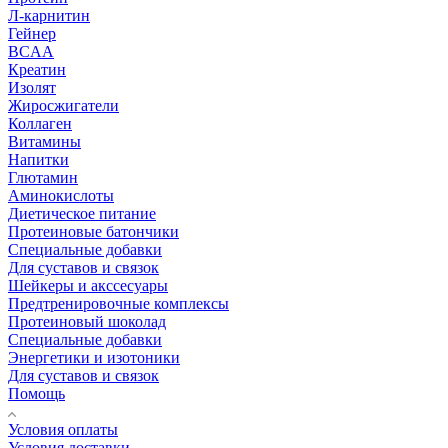
Л-карнитин
Гейнер
BCAA
Креатин
Изолят
Жиросжигатели
Коллаген
Витамины
Напитки
Глютамин
Аминокислоты
Диетическое питание
Протеиновые батончики
Специальные добавки
Для суставов и связок
Шейкеры и акссесуары
Предтренировочные комплексы
Протеиновый шоколад
Специальные добавки
Энергетики и изотоники
Для суставов и связок
Помощь
Условия оплаты
Условия доставки