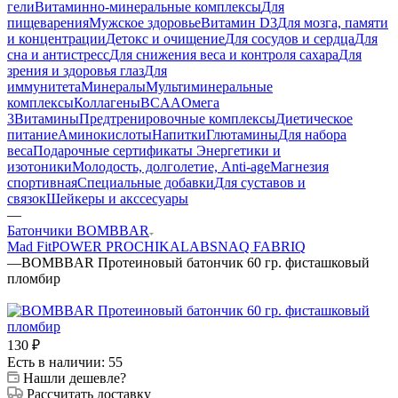
гели
Витаминно-минеральные комплексы
Для
пищеварения
Мужское здоровье
Витамин D3
Для мозга, памяти
и концентрации
Детокс и очищение
Для сосудов и сердца
Для
сна и антистресс
Для снижения веса и контроля сахара
Для
зрения и здоровья глаз
Для
иммунитета
Минералы
Мультиминеральные
комплексы
Коллагены
BCAA
Омега
3
Витамины
Предтренировочные комплексы
Диетическое
питание
Аминокислоты
Напитки
Глютамины
Для набора
веса
Подарочные сертификаты
Энергетики и
изотоники
Молодость, долголетие, Anti-age
Магнезия
спортивная
Специальные добавки
Для суставов и
связок
Шейкеры и акссесуары
—
Батончики BOMBBAR
Mad Fit
POWER PRO
CHIKALAB
SNAQ FABRIQ
—
BOMBBAR Протеиновый батончик 60 гр. фисташковый
пломбир
130
₽
Есть в наличии: 55
Нашли дешевле?
Рассчитать доставку