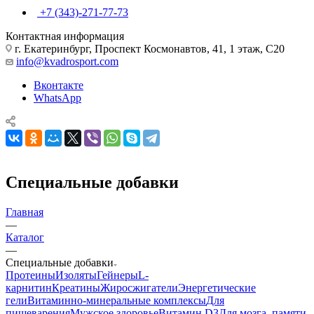
+7 (343)-271-77-73
Контактная информация
г. Екатеринбург, Проспект Космонавтов, 41, 1 этаж, С20
info@kvadrosport.com
Вконтакте
WhatsApp
Специальные добавки
Главная
—
Каталог
—
Специальные добавки
Протеины
Изоляты
Гейнеры
L-
карнитин
Креатины
Жиросжигатели
Энергетические
гели
Витаминно-минеральные комплексы
Для
пищеварения
Мужское здоровье
Витамин D3
Для мозга, памяти