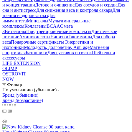
и концентрации
Детокс и очищение
Для сосудов и сердца
Для
сна и антистресс
Для снижения веса и контроля сахара
Для
зрения и здоровья глаз
Для
иммунитета
Минералы
Мультиминеральные
комплексы
Коллагены
BCAA
Омега
3
Витамины
Предтренировочные комплексы
Диетическое
питание
Аминокислоты
Напитки
Глютамины
Для набора
веса
Подарочные сертификаты
Энергетики и
изотоники
Молодость, долголетие, Anti-age
Магнезия
спортивная
Батончики
Для суставов и связок
Шейкеры и
акссесуары
LIFE EXTENSION
OLIMP
OSTROVIT
NOW
Фильтр
По умолчанию (убывание)
Бренд (убывание)
Бренд (возрастание)