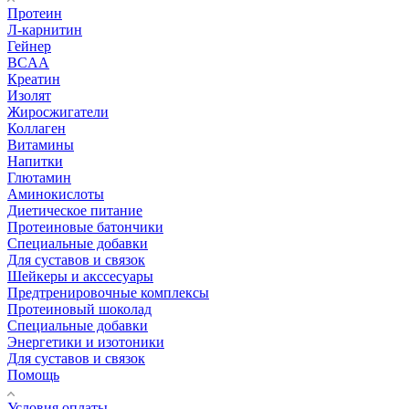
Протеин
Л-карнитин
Гейнер
BCAA
Креатин
Изолят
Жиросжигатели
Коллаген
Витамины
Напитки
Глютамин
Аминокислоты
Диетическое питание
Протеиновые батончики
Специальные добавки
Для суставов и связок
Шейкеры и акссесуары
Предтренировочные комплексы
Протеиновый шоколад
Специальные добавки
Энергетики и изотоники
Для суставов и связок
Помощь
Условия оплаты