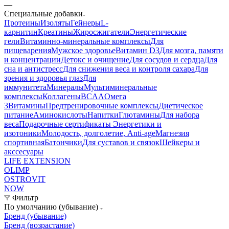
—
Специальные добавки
Протеины
Изоляты
Гейнеры
L-
карнитин
Креатины
Жиросжигатели
Энергетические
гели
Витаминно-минеральные комплексы
Для
пищеварения
Мужское здоровье
Витамин D3
Для мозга, памяти
и концентрации
Детокс и очищение
Для сосудов и сердца
Для
сна и антистресс
Для снижения веса и контроля сахара
Для
зрения и здоровья глаз
Для
иммунитета
Минералы
Мультиминеральные
комплексы
Коллагены
BCAA
Омега
3
Витамины
Предтренировочные комплексы
Диетическое
питание
Аминокислоты
Напитки
Глютамины
Для набора
веса
Подарочные сертификаты
Энергетики и
изотоники
Молодость, долголетие, Anti-age
Магнезия
спортивная
Батончики
Для суставов и связок
Шейкеры и
акссесуары
LIFE EXTENSION
OLIMP
OSTROVIT
NOW
Фильтр
По умолчанию (убывание)
Бренд (убывание)
Бренд (возрастание)