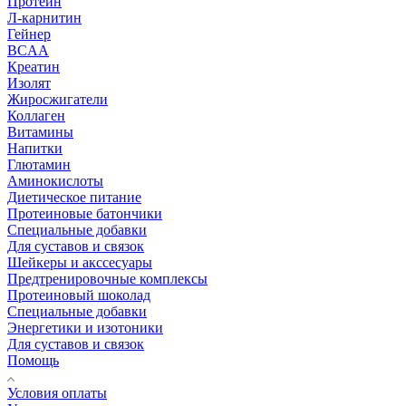
Протеин
Л-карнитин
Гейнер
BCAA
Креатин
Изолят
Жиросжигатели
Коллаген
Витамины
Напитки
Глютамин
Аминокислоты
Диетическое питание
Протеиновые батончики
Специальные добавки
Для суставов и связок
Шейкеры и акссесуары
Предтренировочные комплексы
Протеиновый шоколад
Специальные добавки
Энергетики и изотоники
Для суставов и связок
Помощь
Условия оплаты