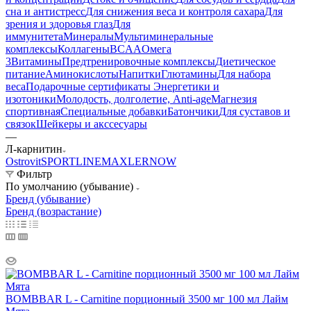
сна и антистресс
Для снижения веса и контроля сахара
Для
зрения и здоровья глаз
Для
иммунитета
Минералы
Мультиминеральные
комплексы
Коллагены
BCAA
Омега
3
Витамины
Предтренировочные комплексы
Диетическое
питание
Аминокислоты
Напитки
Глютамины
Для набора
веса
Подарочные сертификаты
Энергетики и
изотоники
Молодость, долголетие, Anti-age
Магнезия
спортивная
Специальные добавки
Батончики
Для суставов и
связок
Шейкеры и акссесуары
—
Л-карнитин
Ostrovit
SPORTLINE
MAXLER
NOW
Фильтр
По умолчанию (убывание)
Бренд (убывание)
Бренд (возрастание)
BOMBBAR L - Carnitine порционный 3500 мг 100 мл Лайм