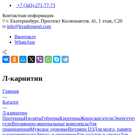
+7 (343)-271-77-73
Контактная информация
г. Екатеринбург, Проспект Космонавтов, 41, 1 этаж, С20
info@kvadrosport.com
Вконтакте
WhatsApp
Л-карнитин
Главная
—
Каталог
—
Л-карнитин
Протеины
Изоляты
Гейнеры
Креатины
Жиросжигатели
Энергети
гели
Витаминно-минеральные комплексы
Для
пищеварения
Мужское здоровье
Витамин D3
Для мозга, памяти
и концентрации
Детокс и очищение
Для сосудов и сердца
Для