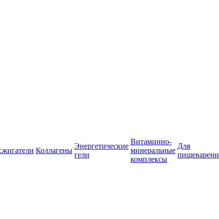
Витаминно-
Энергетические
Для
сжигатели
Коллагены
минеральные
гели
пищеварени
комплексы