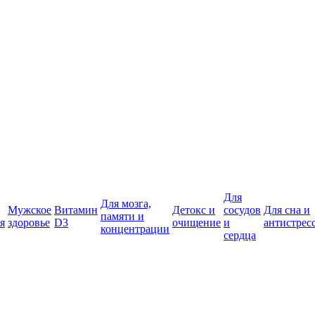
Для
Для мозга,
Мужское
Витамин
Детокс и
сосудов
Для сна и
памяти и
я
здоровье
D3
очищение
и
антистрес
концентрации
сердца