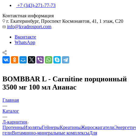
+7 (343)-271-77-73
Контактная информация
г. Екатеринбург, Проспект Космонавтов, 41, 1 этаж, С20
info@kvadrosport.com
Вконтакте
WhatsApp
BOMBBAR L - Carnitine порционный
3500 мг 100 мл Ананас
Главная
—
Каталог
—
Л-карнитин
Протеины
Изоляты
Гейнеры
Креатины
Жиросжигатели
Энергети
гели
Витаминно-минеральные комплексы
Для