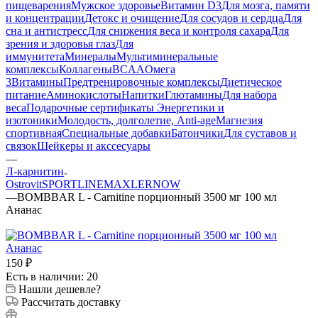
пищеварения
Мужское здоровье
Витамин D3
Для мозга, памяти
и концентрации
Детокс и очищение
Для сосудов и сердца
Для
сна и антистресс
Для снижения веса и контроля сахара
Для
зрения и здоровья глаз
Для
иммунитета
Минералы
Мультиминеральные
комплексы
Коллагены
BCAA
Омега
3
Витамины
Предтренировочные комплексы
Диетическое
питание
Аминокислоты
Напитки
Глютамины
Для набора
веса
Подарочные сертификаты
Энергетики и
изотоники
Молодость, долголетие, Anti-age
Магнезия
спортивная
Специальные добавки
Батончики
Для суставов и
связок
Шейкеры и акссесуары
—
Л-карнитин
Ostrovit
SPORTLINE
MAXLER
NOW
—
BOMBBAR L - Carnitine порционный 3500 мг 100 мл
Ананас
150
₽
Есть в наличии: 20
Нашли дешевле?
Рассчитать доставку