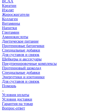
BCAA
Креатин
Изолят
Жиросжигатели
Коллаген
Витамины
Напитки
Глютамин
Аминокислоты
Диетическое питание
Протеиновые батончики
Специальные добавки
Для суставов и связок
Шейкеры и акссесуары
Предтренировочные комплексы
Протеиновый шоколад
Специальные добавки
Энергетики и изотоники
Для суставов и связок
Помощь
Условия оплаты
Условия доставки
Гарантия на товар
Вопрос-ответ