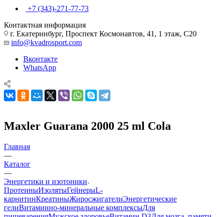
+7 (343)-271-77-73
Контактная информация
г. Екатеринбург, Проспект Космонавтов, 41, 1 этаж, С20
info@kvadrosport.com
Вконтакте
WhatsApp
Maxler Guarana 2000 25 ml Cola
Главная
—
Каталог
—
Энергетики и изотоники
Протеины
Изоляты
Гейнеры
L-
карнитин
Креатины
Жиросжигатели
Энергетические
гели
Витаминно-минеральные комплексы
Для
пищеварения
Мужское здоровье
Витамин D3
Для мозга, памяти