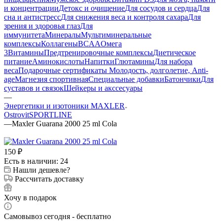
и концентрации
Детокс и очищение
Для сосудов и сердца
Для
сна и антистресс
Для снижения веса и контроля сахара
Для
зрения и здоровья глаз
Для
иммунитета
Минералы
Мультиминеральные
комплексы
Коллагены
BCAA
Омега
3
Витамины
Предтренировочные комплексы
Диетическое
питание
Аминокислоты
Напитки
Глютамины
Для набора
веса
Подарочные сертификаты
Молодость, долголетие, Anti-
age
Магнезия спортивная
Специальные добавки
Батончики
Для
суставов и связок
Шейкеры и акссесуары
—
Энергетики и изотоники MAXLER
Ostrovit
SPORTLINE
—
Maxler Guarana 2000 25 ml Cola
150
₽
Есть в наличии: 24
Нашли дешевле?
Рассчитать доставку
Хочу в подарок
Самовывоз сегодня - бесплатно