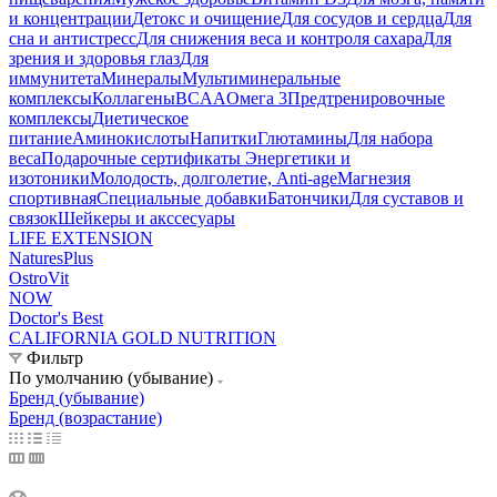
и концентрации
Детокс и очищение
Для сосудов и сердца
Для
сна и антистресс
Для снижения веса и контроля сахара
Для
зрения и здоровья глаз
Для
иммунитета
Минералы
Мультиминеральные
комплексы
Коллагены
BCAA
Омега 3
Предтренировочные
комплексы
Диетическое
питание
Аминокислоты
Напитки
Глютамины
Для набора
веса
Подарочные сертификаты
Энергетики и
изотоники
Молодость, долголетие, Anti-age
Магнезия
спортивная
Специальные добавки
Батончики
Для суставов и
связок
Шейкеры и акссесуары
LIFE EXTENSION
NaturesPlus
OstroVit
NOW
Doctor's Best
CALIFORNIA GOLD NUTRITION
Фильтр
По умолчанию (убывание)
Бренд (убывание)
Бренд (возрастание)