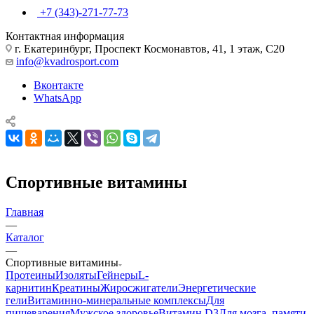
+7 (343)-271-77-73
Контактная информация
г. Екатеринбург, Проспект Космонавтов, 41, 1 этаж, С20
info@kvadrosport.com
Вконтакте
WhatsApp
Спортивные витамины
Главная
—
Каталог
—
Спортивные витамины
Протеины
Изоляты
Гейнеры
L-
карнитин
Креатины
Жиросжигатели
Энергетические
гели
Витаминно-минеральные комплексы
Для
пищеварения
Мужское здоровье
Витамин D3
Для мозга, памяти