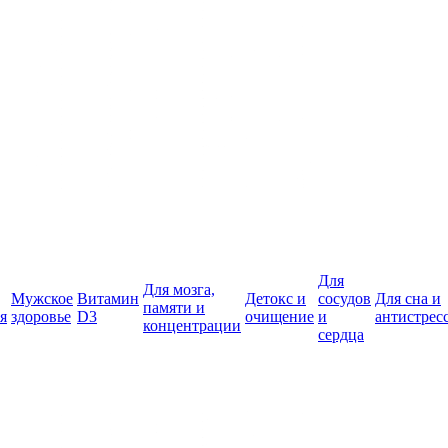
Для
Для мозга,
Мужское
Витамин
Детокс и
сосудов
Для сна и
памяти и
я
здоровье
D3
очищение
и
антистрес
концентрации
сердца