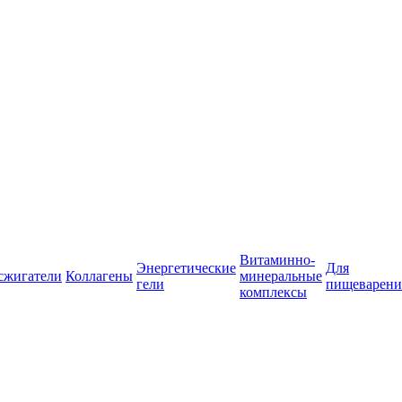
Витаминно-
Энергетические
Для
сжигатели
Коллагены
минеральные
гели
пищеварени
комплексы