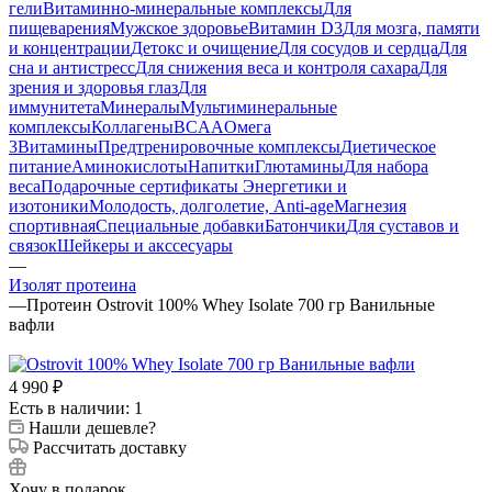
гели
Витаминно-минеральные комплексы
Для
пищеварения
Мужское здоровье
Витамин D3
Для мозга, памяти
и концентрации
Детокс и очищение
Для сосудов и сердца
Для
сна и антистресс
Для снижения веса и контроля сахара
Для
зрения и здоровья глаз
Для
иммунитета
Минералы
Мультиминеральные
комплексы
Коллагены
BCAA
Омега
3
Витамины
Предтренировочные комплексы
Диетическое
питание
Аминокислоты
Напитки
Глютамины
Для набора
веса
Подарочные сертификаты
Энергетики и
изотоники
Молодость, долголетие, Anti-age
Магнезия
спортивная
Специальные добавки
Батончики
Для суставов и
связок
Шейкеры и акссесуары
—
Изолят протеина
—
Протеин Ostrovit 100% Whey Isolate 700 гр Ванильные
вафли
4 990
₽
Есть в наличии: 1
Нашли дешевле?
Рассчитать доставку
Хочу в подарок