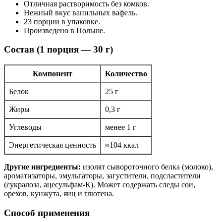
Отличная растворимость без комков.
Нежный вкус ванильных вафель.
23 порции в упаковке.
Произведено в Польше.
Состав (1 порция — 30 г)
Компонент
Количество
Белок
25 г
Жиры
0,3 г
Углеводы
менее 1 г
Энергетическая ценность
≈104 ккал
Другие ингредиенты:
изолят сывороточного белка (молоко),
ароматизаторы, эмульгаторы, загустители, подсластители
(сукралоза, ацесульфам-К). Может содержать следы сои,
орехов, кунжута, яиц и глютена.
Способ применения