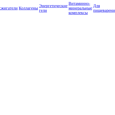
Витаминно-
Энергетические
Для
сжигатели
Коллагены
минеральные
гели
пищеварени
комплексы