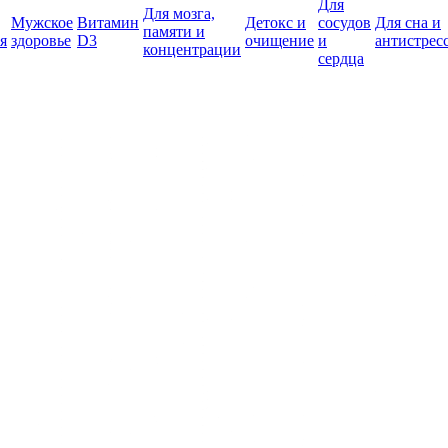
Для
Для мозга,
Мужское
Витамин
Детокс и
сосудов
Для сна и
памяти и
я
здоровье
D3
очищение
и
антистрес
концентрации
сердца